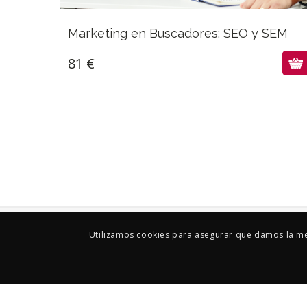
81
€
Marketing en Buscadores: SEO y SEM
81
€
Utilizamos cookies para asegurar que damos la mej