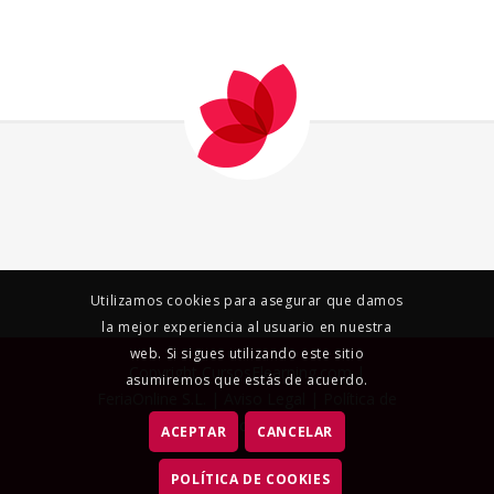
Utilizamos cookies para asegurar que damos
la mejor experiencia al usuario en nuestra
web. Si sigues utilizando este sitio
Copyright CursosElearning.com |
asumiremos que estás de acuerdo.
FeriaOnline S.L.
|
Aviso Legal
|
Política de
Privacidad
|
ACEPTAR
CANCELAR
POLÍTICA DE COOKIES