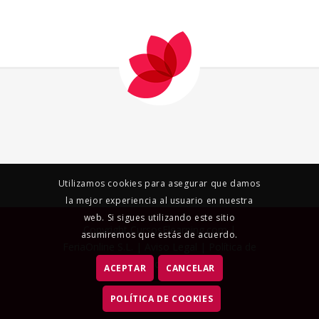
Utilizamos cookies para asegurar que damos
la mejor experiencia al usuario en nuestra
web. Si sigues utilizando este sitio
Copyright CursosElearning.com |
asumiremos que estás de acuerdo.
FeriaOnline S.L.
|
Aviso Legal
|
Política de
Privacidad
|
ACEPTAR
CANCELAR
POLÍTICA DE COOKIES